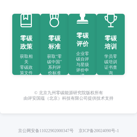
零碳
零碳
零碳
零碳
评价
政策
标准
培训
企业零
获取相
获取“零
学员零
碳自评
关
碳中国”
碳培训
与星级
零碳政
系列评
证书查
评价申
策文件
价标准
询
请
© 北京九州零碳能源研究院版权所有
由评安国蕴（北京）科技有限公司提供技术支持
京公网安备11022902000347号 京ICP备20024090号-1